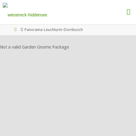
Zum
Inhalt
springen
Startseite
Panorama-Leuchturm-Dornbusch
Not a valid Garden Gnome Package