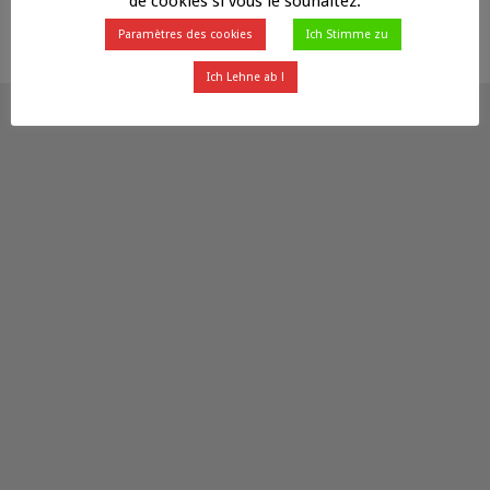
de cookies si vous le souhaitez.
Propulsé par
Fluides
&
WordPress.
Paramètres des cookies
Ich Stimme zu
Ich Lehne ab !