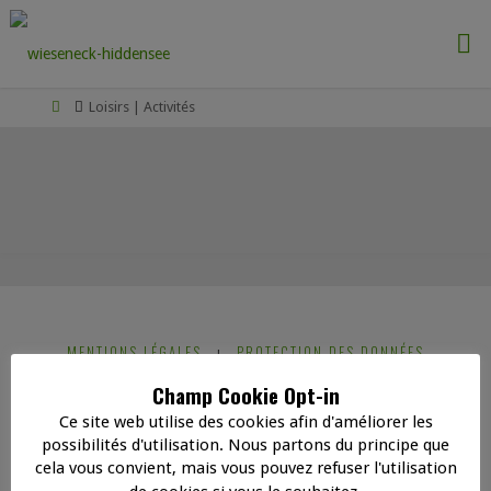
Passer
au
contenu
Accueil
Loisirs | Activités
MENTIONS LÉGALES
PROTECTION DES DONNÉES
|
Champ Cookie Opt-in
Ce site web utilise des cookies afin d'améliorer les
possibilités d'utilisation. Nous partons du principe que
©2020 wieseneck-hiddensee
cela vous convient, mais vous pouvez refuser l'utilisation