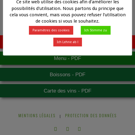
Ce site web utilise des cookies afin d'améliorer les
possibilités d'utilisation. Nous partons du principe que
cela vous convient, mais vous pouvez refuser l'utilisation
de cookies si vous le souhaitez.
Paramètres des cookies
Ich Stimme zu
Cocktails - PDF
Ich Lehne ab !
Menu - PDF
Boissons - PDF
Carte des vins - PDF
MENTIONS LÉGALES
PROTECTION DES DONNÉES
|